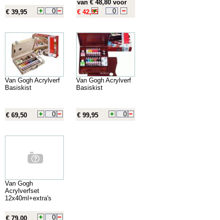
van € 48,80 voor
€ 39,95
€ 42,95
Van Gogh Acrylverf
Van Gogh Acrylverf
Basiskist
Basiskist
€ 69,50
€ 99,95
Van Gogh
Acrylverfset
12x40ml+extra's
€ 79,00