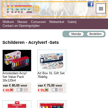
Welkom
Nieuws
Cursussen
Webwinkel
Galerij
Contact en Openingstijden
Mandje
Bestellen
Schilderen - Acrylverf ‐Sets
Amsterdam Acryl
Art Box XL Gift Set
Set Value Pack
76delig
18x120ml
van € 80,00 voor
van € 75,00 voor
€ 69,95
€ 55,00