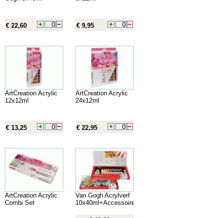
€ 22,60
€ 9,95
ArtCreation Acrylic
ArtCreation Acrylic
12x12ml
24x12ml
€ 13,25
€ 22,95
ArtCreation Acrylic
Van Gogh Acrylverf
Combi Set
10x40ml+Accessoires