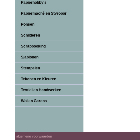
Papierhobby's
Papiermaché en Styropor
Ponsen
Schilderen
Scrapbooking
Sjablonen
Stempelen
Tekenen en Kleuren
Textiel en Handwerken
Wol en Garens
algemene voorwaarden