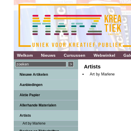
Welkom
Nieuws
Cursussen
Webwinkel
Gale
Artists
Art by Marlene
Nieuwe Artikelen
Aanbiedingen
Aktie Papier
Allerhande Materialen
Artists
Art by Marlene