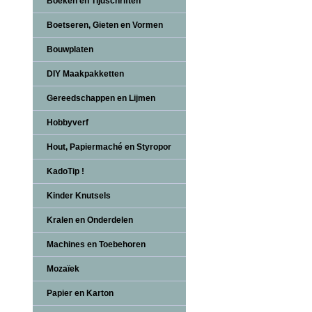
Boeken en Tijdschriften
Boetseren, Gieten en Vormen
Bouwplaten
DIY Maakpakketten
Gereedschappen en Lijmen
Hobbyverf
Hout, Papiermaché en Styropor
KadoTip !
Kinder Knutsels
Kralen en Onderdelen
Machines en Toebehoren
Mozaïek
Papier en Karton