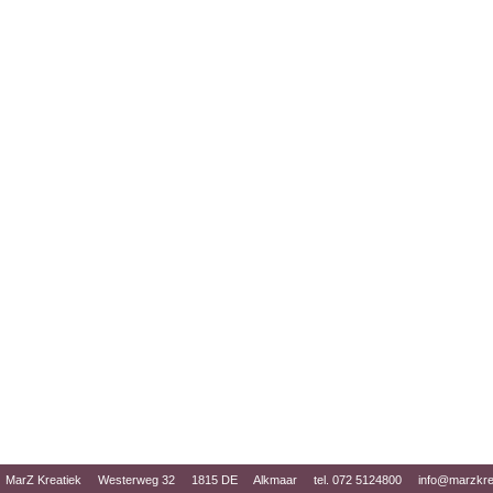
MarZ Kreatiek Westerweg 32 1815 DE Alkmaar tel. 072 5124800
info@marzkrea