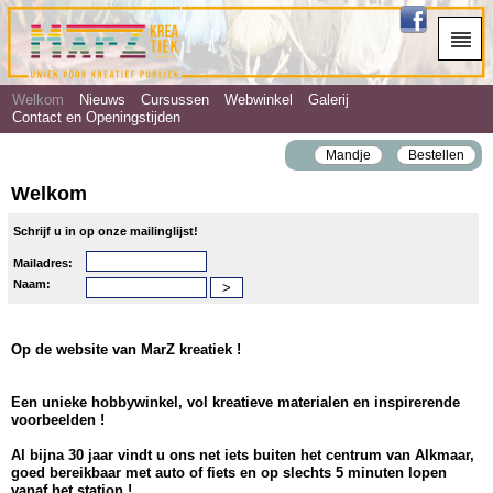
Welkom
Nieuws
Cursussen
Webwinkel
Galerij
Contact en Openingstijden
Mandje
Bestellen
Welkom
Schrijf u in op onze mailinglijst!
Mailadres:
Naam:
Op de website van MarZ kreatiek !
Een unieke hobbywinkel, vol kreatieve materialen en inspirerende
voorbeelden !
Al bijna 30 jaar vindt u ons net iets buiten het centrum van Alkmaar,
goed bereikbaar met auto of fiets en op slechts 5 minuten lopen
vanaf het station !