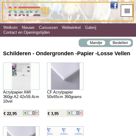
Welkom
Nieuws
Cursussen
Webwinkel
Galerij
Contact en Openingstijden
Mandje
Bestellen
Schilderen - Ondergronden ‐Papier ‐Losse Vellen
Acrylpapier AMI
CF Acrylpapier
360gr.A2 42x59,4cm
50x65cm 360grams
10vel
€ 22,95
€ 3,95