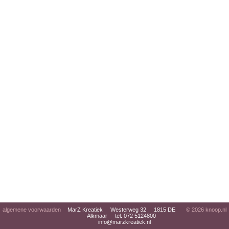
algemene voorwaarden
MarZ Kreatiek Westerweg 32 1815 DE
© 2026
knoop.nl
Alkmaar tel. 072 5124800
info@marzkreatiek.nl