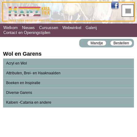
Welkom
Nieuws
Cursussen
Webwinkel
Galerij
Contact en Openingstijden
Mandje
Bestellen
Wol en Garens
Acryl en Wol
Attributen, Brei- en Haaknaalden
Boeken en Inspiratie
Diverse Garens
Katoen -Catania en andere