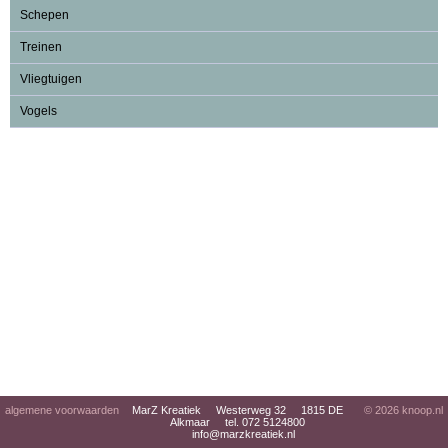
Schepen
Treinen
Vliegtuigen
Vogels
algemene voorwaarden
MarZ Kreatiek Westerweg 32 1815 DE
© 2026
knoop.nl
Alkmaar tel. 072 5124800
info@marzkreatiek.nl