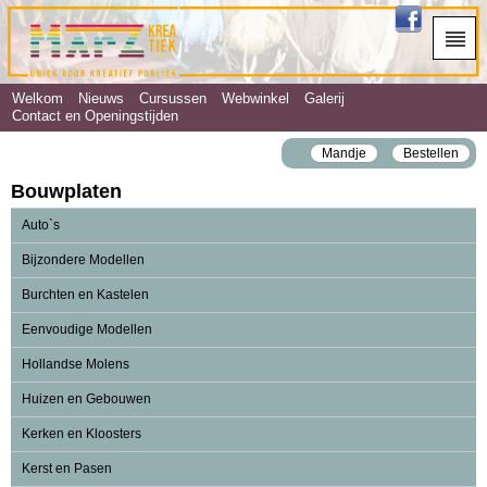
Welkom
Nieuws
Cursussen
Webwinkel
Galerij
Contact en Openingstijden
Mandje
Bestellen
Bouwplaten
Auto`s
Bijzondere Modellen
Burchten en Kastelen
Eenvoudige Modellen
Hollandse Molens
Huizen en Gebouwen
Kerken en Kloosters
Kerst en Pasen