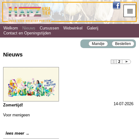
Welkom
Nieuws
Cursussen
Webwinkel
Galerij
Contact en Openingstijden
Mandje
Bestellen
Nieuws
1
2
>
14-07-2026
Zomertijd!
Voor menigeen
lees meer →