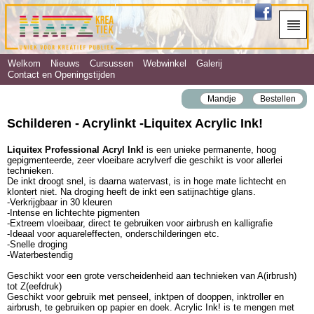
Welkom
Nieuws
Cursussen
Webwinkel
Galerij
Contact en Openingstijden
Mandje
Bestellen
Schilderen - Acrylinkt ‐Liquitex Acrylic Ink!
Liquitex Professional Acryl Ink!
is een unieke permanente, hoog
gepigmenteerde, zeer vloeibare acrylverf die geschikt is voor allerlei
technieken.
De inkt droogt snel, is daarna watervast, is in hoge mate lichtecht en
klontert niet. Na droging heeft de inkt een satijnachtige glans.
-Verkrijgbaar in 30 kleuren
-Intense en lichtechte pigmenten
-Extreem vloeibaar, direct te gebruiken voor airbrush en kalligrafie
-Ideaal voor aquareleffecten, onderschilderingen etc.
-Snelle droging
-Waterbestendig
Geschikt voor een grote verscheidenheid aan technieken van A(irbrush)
tot Z(eefdruk)
Geschikt voor gebruik met penseel, inktpen of dooppen, inktroller en
airbrush, te gebruiken op papier en doek. Acrylic Ink! is te mengen met