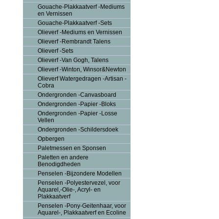
Gouache-Plakkaatverf -Mediums
en Vernissen
Gouache-Plakkaatverf -Sets
Olieverf -Mediums en Vernissen
Olieverf -Rembrandt Talens
Olieverf -Sets
Olieverf -Van Gogh, Talens
Olieverf -Winton, Winsor&Newton
Olieverf Watergedragen -Artisan -
Cobra
Ondergronden -Canvasboard
Ondergronden -Papier -Bloks
Ondergronden -Papier -Losse
Vellen
Ondergronden -Schildersdoek
Opbergen
Paletmessen en Sponsen
Paletten en andere
Benodigdheden
Penselen -Bijzondere Modellen
Penselen -Polyestervezel, voor
Aquarel,-Olie-, Acryl- en
Plakkaatverf
Penselen -Pony-Geitenhaar, voor
Aquarel-, Plakkaatverf en Ecoline