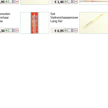
,95
€ 1,40
enselen
Set
nshaar
Varkenshaarpenseel
ow
Lang 6st
,30
€ 6,95