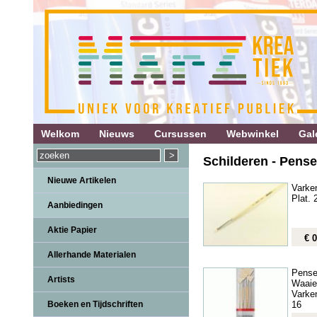
Welkom
Nieuws
Cursussen
Webwinkel
Gale
Schilderen - Pense
Nieuwe Artikelen
Varke
Plat. 
Aanbiedingen
Aktie Papier
€ 0
Allerhande Materialen
Pense
Artists
Waaie
Varke
16
Boeken en Tijdschriften