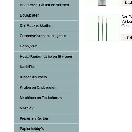
€ 13
Boetseren, Gieten en Vormen
Bouwplaten
Set P
Varke
Guss
DIY Maakpakketten
Gereedschappen en Lijmen
€ 4
Hobbyverf
Hout, Papiermaché en Styropor
KadoTip !
Kinder Knutsels
Kralen en Onderdelen
Machines en Toebehoren
Mozaïek
Papier en Karton
Papierhobby's