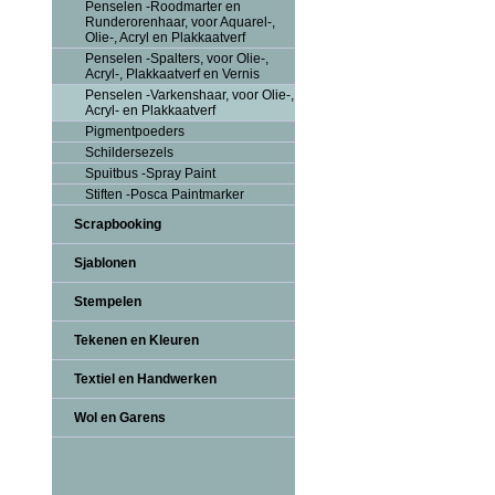
Penselen -Roodmarter en
Runderorenhaar, voor Aquarel-,
Olie-, Acryl en Plakkaatverf
Penselen -Spalters, voor Olie-,
Acryl-, Plakkaatverf en Vernis
Penselen -Varkenshaar, voor Olie-,
Acryl- en Plakkaatverf
Pigmentpoeders
Schildersezels
Spuitbus -Spray Paint
Stiften -Posca Paintmarker
Scrapbooking
Sjablonen
Stempelen
Tekenen en Kleuren
Textiel en Handwerken
Wol en Garens