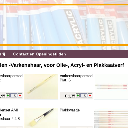
rij
Contact en Openingstijden
len ‐Varkenshaar, voor Olie‐, Acryl‐ en Plakkaatverf
nshaarpenseel
Varkenshaarpenseel
2
Plat. 6
,95
€ 1,35
lenset AMI
Plakkwastje
r
nshaar 2-4-8-