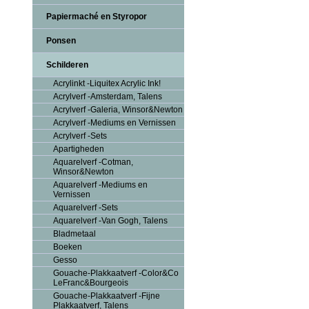
Papiermaché en Styropor
Ponsen
Schilderen
Acrylinkt -Liquitex Acrylic Ink!
Acrylverf -Amsterdam, Talens
Acrylverf -Galeria, Winsor&Newton
Acrylverf -Mediums en Vernissen
Acrylverf -Sets
Apartigheden
Aquarelverf -Cotman,
Winsor&Newton
Aquarelverf -Mediums en
Vernissen
Aquarelverf -Sets
Aquarelverf -Van Gogh, Talens
Bladmetaal
Boeken
Gesso
Gouache-Plakkaatverf -Color&Co
LeFranc&Bourgeois
Gouache-Plakkaatverf -Fijne
Plakkaatverf, Talens