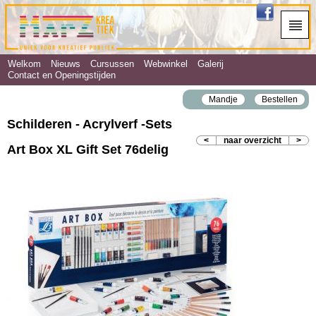
Welkom
Nieuws
Cursussen
Webwinkel
Galerij
Contact en Openingstijden
Mandje
Bestellen
Schilderen - Acrylverf ‐Sets
<
naar overzicht
>
Art Box XL Gift Set 76delig