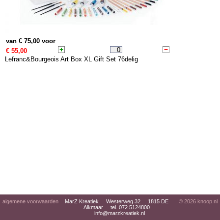
van € 75,00 voor
€ 55,00
Lefranc&Bourgeois Art Box XL Gift Set 76delig
algemene voorwaarden
MarZ Kreatiek Westerweg 32 1815 DE
© 2026
knoop.nl
Alkmaar tel. 072 5124800
info@marzkreatiek.nl