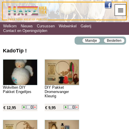
Welkom
Nieuws
Cursussen
Webwinkel
Galerij
Contact en Openingstijden
Mandje
Bestellen
KadoTip !
Wolvilten DIY
DIY Pakket
Pakket Engeltjes
Dromenvanger
Kleurig
€ 12,95
€ 9,95