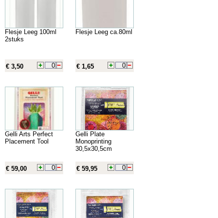
Flesje Leeg 100ml
Flesje Leeg ca.80ml
2stuks
€ 3,50
€ 1,65
Gelli Arts Perfect
Gelli Plate
Placement Tool
Monoprinting
30,5x30,5cm
€ 59,00
€ 59,95