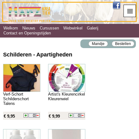
Welkom
Nieuws
Cursussen
Webwinkel
Galerij
Contact en Openingstijden
Mandje
Bestellen
Schilderen - Apartigheden
Verf-Schort
Artist's Kleurencirkel
Schilderschort
Kleurenwiel
Talens
€ 9,95
€ 9,99