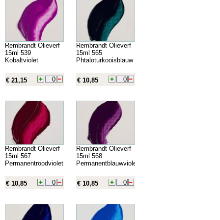
Rembrandt Olieverf
Rembrandt Olieverf
15ml 539
15ml 565
Kobaltviolet
Phtaloturkooisblauw
€ 21,15
€ 10,85
Rembrandt Olieverf
Rembrandt Olieverf
15ml 567
15ml 568
Permanentroodviolet
Permanentblauwviolet
€ 10,85
€ 10,85