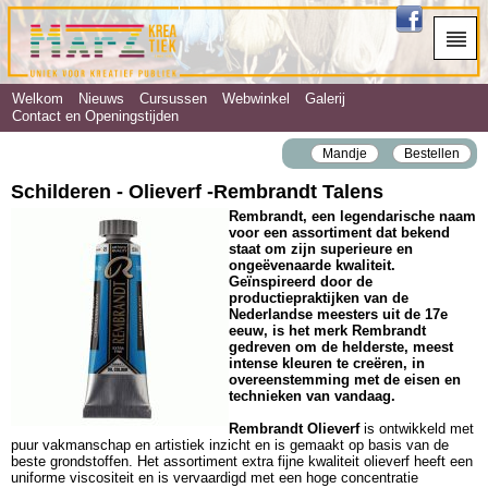
Welkom
Nieuws
Cursussen
Webwinkel
Galerij
Contact en Openingstijden
Mandje
Bestellen
Schilderen - Olieverf ‐Rembrandt Talens
Rembrandt, een legendarische naam
voor een assortiment dat bekend
staat om zijn superieure en
ongeëvenaarde kwaliteit.
Geïnspireerd door de
productiepraktijken van de
Nederlandse meesters uit de 17e
eeuw, is het merk Rembrandt
gedreven om de helderste, meest
intense kleuren te creëren, in
overeenstemming met de eisen en
technieken van vandaag.
Rembrandt Olieverf
is ontwikkeld met
puur vakmanschap en artistiek inzicht en is gemaakt op basis van de
beste grondstoffen. Het assortiment extra fijne kwaliteit olieverf heeft een
uniforme viscositeit en is vervaardigd met een hoge concentratie