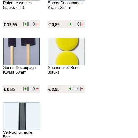
Paletmessenset
Spons-Decoupage-
5stuks 6-10
Kwast 25mm
€ 13,95
€ 0,85
Spons-Decoupage-
Sponsenset Rond
Kwast 50mm
3stuks
€ 0,85
€ 2,95
Verf-Schuimroller
5cm