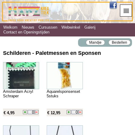
Welkom
Nieuws
Cursussen
Webwinkel
Galerij
Contact en Openingstijden
Mandje
Bestellen
Schilderen - Paletmessen en Sponsen
Amsterdam Acryl
Aquarelsponsenset
Schraper
5stuks
€ 4,95
€ 12,95