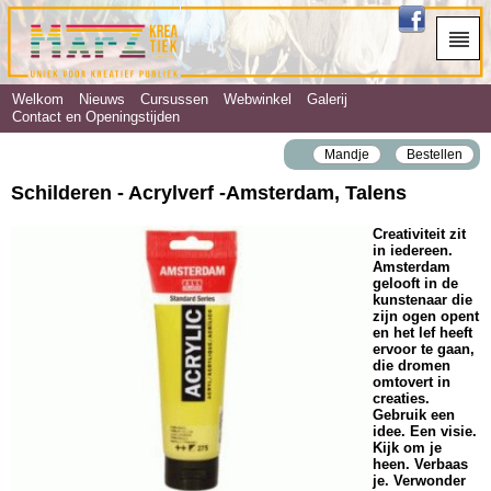
Welkom
Nieuws
Cursussen
Webwinkel
Galerij
Contact en Openingstijden
Mandje
Bestellen
Schilderen - Acrylverf ‐Amsterdam, Talens
Creativiteit zit
in iedereen.
Amsterdam
gelooft in de
kunstenaar die
zijn ogen opent
en het lef heeft
ervoor te gaan,
die dromen
omtovert in
creaties.
Gebruik een
idee. Een visie.
Kijk om je
heen. Verbaas
je. Verwonder