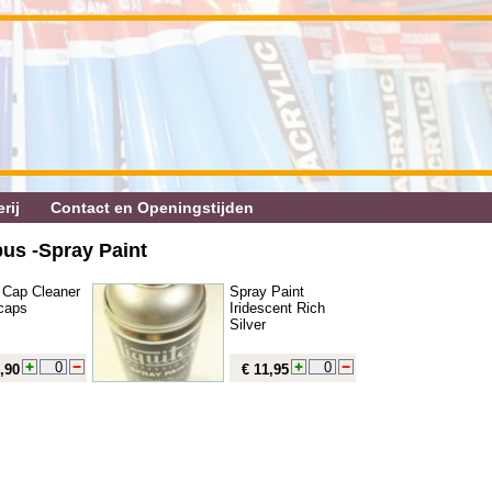
rij
Contact en Openingstijden
bus ‐Spray Paint
 Cap Cleaner
Spray Paint
0caps
Iridescent Rich
Silver
,90
€ 11,95