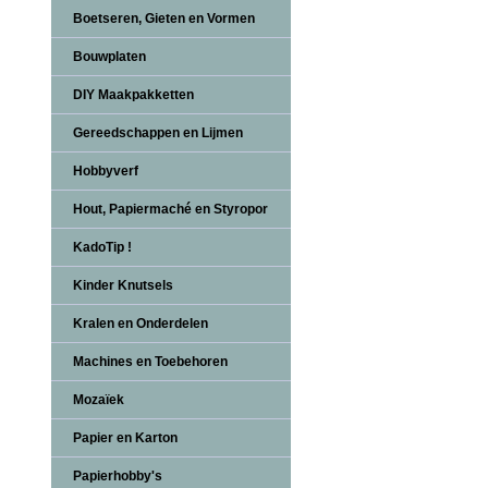
Boetseren, Gieten en Vormen
Bouwplaten
DIY Maakpakketten
Gereedschappen en Lijmen
Hobbyverf
Hout, Papiermaché en Styropor
KadoTip !
Kinder Knutsels
Kralen en Onderdelen
Machines en Toebehoren
Mozaïek
Papier en Karton
Papierhobby's