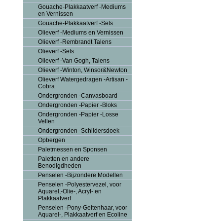
Gouache-Plakkaatverf -Mediums
en Vernissen
Gouache-Plakkaatverf -Sets
Olieverf -Mediums en Vernissen
Olieverf -Rembrandt Talens
Olieverf -Sets
Olieverf -Van Gogh, Talens
Olieverf -Winton, Winsor&Newton
Olieverf Watergedragen -Artisan -
Cobra
Ondergronden -Canvasboard
Ondergronden -Papier -Bloks
Ondergronden -Papier -Losse
Vellen
Ondergronden -Schildersdoek
Opbergen
Paletmessen en Sponsen
Paletten en andere
Benodigdheden
Penselen -Bijzondere Modellen
Penselen -Polyestervezel, voor
Aquarel,-Olie-, Acryl- en
Plakkaatverf
Penselen -Pony-Geitenhaar, voor
Aquarel-, Plakkaatverf en Ecoline