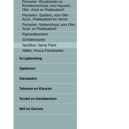
Penselen -Roodmarter en
Runderorenhaar, voor Aquarel-,
Olie-, Acryl en Plakkaatverf
Penselen -Spalters, voor Olie-,
Acryl-, Plakkaatverf en Vernis
Penselen -Varkenshaar, voor Olie-,
Acryl- en Plakkaatverf
Pigmentpoeders
Schildersezels
Spuitbus -Spray Paint
Stiften -Posca Paintmarker
Scrapbooking
Sjablonen
Stempelen
Tekenen en Kleuren
Textiel en Handwerken
Wol en Garens