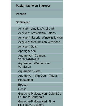
Papiermaché en Styropor
Ponsen
Schilderen
Acrylinkt -Liquitex Acrylic Ink!
Acrylverf -Amsterdam, Talens
Acrylverf -Galeria, Winsor&Newton
Acrylverf -Mediums en Vernissen
Acrylverf -Sets
Apartigheden
Aquarelverf -Cotman,
Winsor&Newton
Aquarelverf -Mediums en
Vernissen
Aquarelverf -Sets
Aquarelverf -Van Gogh, Talens
Bladmetaal
Boeken
Gesso
Gouache-Plakkaatverf -Color&Co
LeFranc&Bourgeois
Gouache-Plakkaatverf -Fijne
Plakkaatverf, Talens