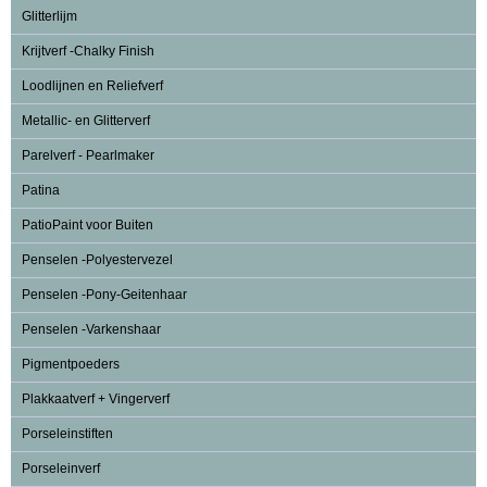
Glitterlijm
Krijtverf -Chalky Finish
Loodlijnen en Reliefverf
Metallic- en Glitterverf
Parelverf - Pearlmaker
Patina
PatioPaint voor Buiten
Penselen -Polyestervezel
Penselen -Pony-Geitenhaar
Penselen -Varkenshaar
Pigmentpoeders
Plakkaatverf + Vingerverf
Porseleinstiften
Porseleinverf