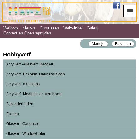
Welkom
Nieuws
Cursussen
Webwinkel
Galerij
Contact en Openingstijden
Mandje
Bestellen
Hobbyverf
Acrylverf -Allesverf, DecoArt
Acrylverf -Decorfin, Universal Satin
Acrylverf -dYlusions
Acrylverf -Mediums en Vernissen
Bijzonderheden
Ecoline
Glasverf -Cadence
Glasverf -WindowColor