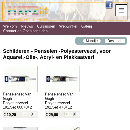
Welkom
Nieuws
Cursussen
Webwinkel
Galerij
Contact en Openingstijden
Mandje
Bestellen
Schilderen - Penselen ‐Polyestervezel, voor
Aquarel,‐Olie‐, Acryl‐ en Plakkaatverf
Penselenset Van
Penselenset Van
Gogh
Gogh
Polyestervezel
Polyestervezel
191.Set 000+0+2
191.Set 4+8+12
€ 10,20
€ 25,00