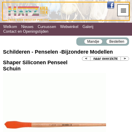
Welkom
Nieuws
Cursussen
Webwinkel
Galerij
Contact en Openingstijden
Mandje
Bestellen
Schilderen - Penselen ‐Bijzondere Modellen
<
naar overzicht
>
Shaper Siliconen Penseel
Schuin