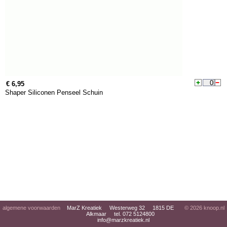
€ 6,95
Shaper Siliconen Penseel Schuin
algemene voorwaarden
MarZ Kreatiek Westerweg 32 1815 DE
© 2026
knoop.nl
Alkmaar tel. 072 5124800
info@marzkreatiek.nl