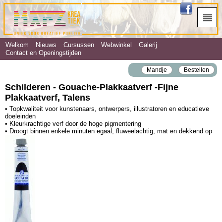
Welkom
Nieuws
Cursussen
Webwinkel
Galerij
Contact en Openingstijden
Mandje
Bestellen
Schilderen - Gouache‐Plakkaatverf ‐Fijne
Plakkaatverf, Talens
• Topkwaliteit voor kunstenaars, ontwerpers, illustratoren en educatieve
doeleinden
• Kleurkrachtige verf door de hoge pigmentering
• Droogt binnen enkele minuten egaal, fluweelachtig, mat en dekkend op