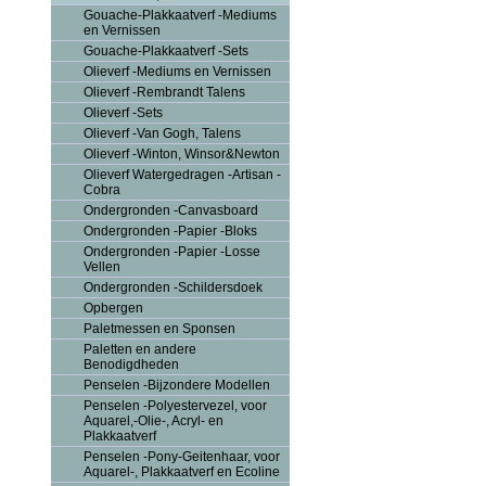
Gouache-Plakkaatverf -Mediums
en Vernissen
Gouache-Plakkaatverf -Sets
Olieverf -Mediums en Vernissen
Olieverf -Rembrandt Talens
Olieverf -Sets
Olieverf -Van Gogh, Talens
Olieverf -Winton, Winsor&Newton
Olieverf Watergedragen -Artisan -
Cobra
Ondergronden -Canvasboard
Ondergronden -Papier -Bloks
Ondergronden -Papier -Losse
Vellen
Ondergronden -Schildersdoek
Opbergen
Paletmessen en Sponsen
Paletten en andere
Benodigdheden
Penselen -Bijzondere Modellen
Penselen -Polyestervezel, voor
Aquarel,-Olie-, Acryl- en
Plakkaatverf
Penselen -Pony-Geitenhaar, voor
Aquarel-, Plakkaatverf en Ecoline