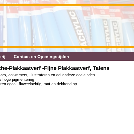
rij
Contact en Openingstijden
he‐Plakkaatverf ‐Fijne Plakkaatverf, Talens
aars, ontwerpers, illustratoren en educatieve doeleinden
de hoge pigmentering
uten egaal, fluweelachtig, mat en dekkend op