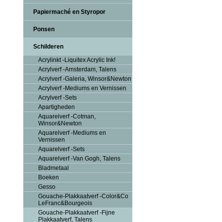
Papiermaché en Styropor
Ponsen
Schilderen
Acrylinkt -Liquitex Acrylic Ink!
Acrylverf -Amsterdam, Talens
Acrylverf -Galeria, Winsor&Newton
Acrylverf -Mediums en Vernissen
Acrylverf -Sets
Apartigheden
Aquarelverf -Cotman,
Winsor&Newton
Aquarelverf -Mediums en
Vernissen
Aquarelverf -Sets
Aquarelverf -Van Gogh, Talens
Bladmetaal
Boeken
Gesso
Gouache-Plakkaatverf -Color&Co
LeFranc&Bourgeois
Gouache-Plakkaatverf -Fijne
Plakkaatverf, Talens