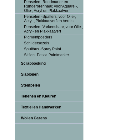
Penselen -Roodmarter en
Runderorenhaar, voor Aquarel-,
Olie-, Acryl en Plakkaatverf
Penselen -Spalters, voor Olie-,
Acryl-, Plakkaatverf en Vernis
Penselen -Varkenshaar, voor Olie-,
Acryl- en Plakkaatverf
Pigmentpoeders
Schildersezels
Spuitbus -Spray Paint
Stiften -Posca Paintmarker
Scrapbooking
Sjablonen
Stempelen
Tekenen en Kleuren
Textiel en Handwerken
Wol en Garens