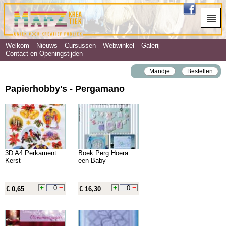
Welkom
Nieuws
Cursussen
Webwinkel
Galerij
Contact en Openingstijden
Mandje
Bestellen
Papierhobby's - Pergamano
3D A4 Perkament
Boek Perg.Hoera
Kerst
een Baby
€ 0,65
€ 16,30