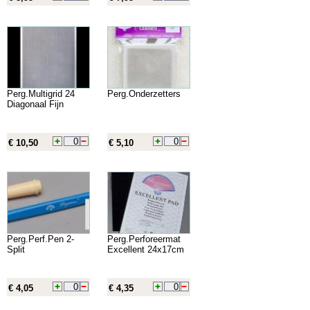
Perg.Multigrid 24
Perg.Onderzetters
Diagonaal Fijn
€ 10,50
€ 5,10
Perg.Perf.Pen 2-
Perg.Perforeermat
Split
Excellent 24x17cm
€ 4,05
€ 4,35