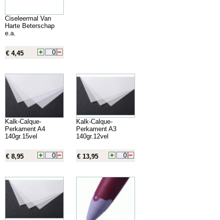
Ciseleermal Van
Harte Beterschap
e.a.
€ 4,45
Kalk-Calque-
Kalk-Calque-
Perkament A4
Perkament A3
140gr.15vel
140gr.12vel
€ 8,95
€ 13,95