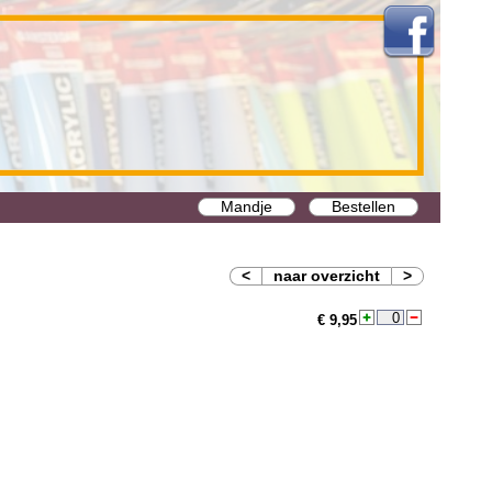
Mandje
Bestellen
<
naar overzicht
>
€ 9,95