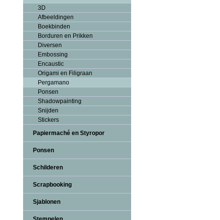
3D
Afbeeldingen
Boekbinden
Borduren en Prikken
Diversen
Embossing
Encaustic
Origami en Filigraan
Pergamano
Ponsen
Shadowpainting
Snijden
Stickers
Papiermaché en Styropor
Ponsen
Schilderen
Scrapbooking
Sjablonen
Stempelen