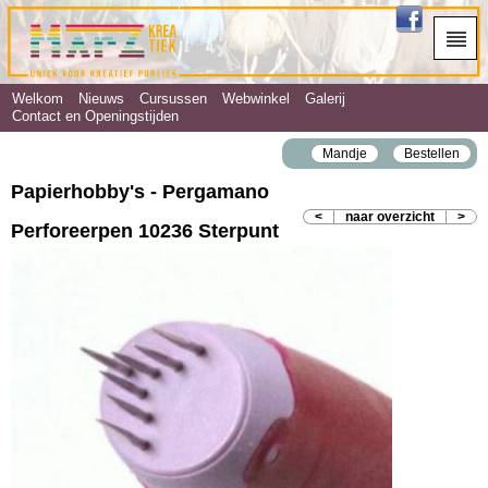
Welkom
Nieuws
Cursussen
Webwinkel
Galerij
Contact en Openingstijden
Mandje
Bestellen
Papierhobby's - Pergamano
<
naar overzicht
>
Perforeerpen 10236 Sterpunt