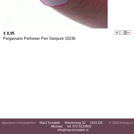
€ 8,95
Pergamano Perforeer Pen Sterpunt 10236
algemene voorwaarden
MarZ Kreatiek Westerweg 32 1815 DE
© 2026
knoop.nl
Alkmaar tel. 072 5124800
info@marzkreatiek.nl