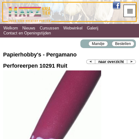
Welkom
Nieuws
Cursussen
Webwinkel
Galerij
Contact en Openingstijden
Mandje
Bestellen
Papierhobby's - Pergamano
<
naar overzicht
>
Perforeerpen 10291 Ruit