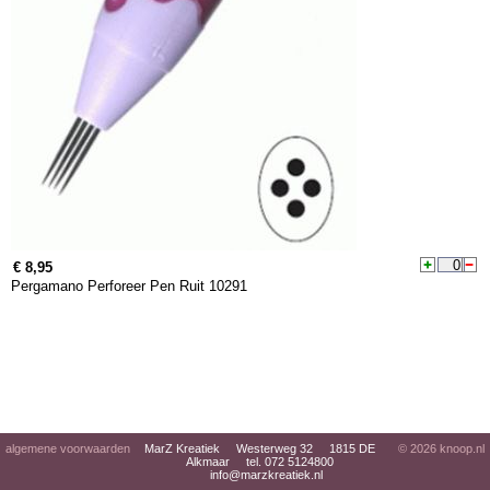
€ 8,95
Pergamano Perforeer Pen Ruit 10291
algemene voorwaarden
MarZ Kreatiek Westerweg 32 1815 DE
© 2026
knoop.nl
Alkmaar tel. 072 5124800
info@marzkreatiek.nl