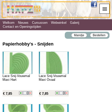
Welkom
Nieuws
Cursussen
Webwinkel
Galerij
Contact en Openingstijden
Mandje
Bestellen
Papierhobby's - Snijden
Lace Snij-Vouwmal
Lace Snij-Vouwmal
Maxi Hart
Maxi Ovaal
€ 7,85
€ 7,85