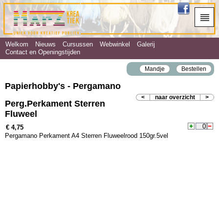
Welkom
Nieuws
Cursussen
Webwinkel
Galerij
Contact en Openingstijden
Mandje
Bestellen
Papierhobby's - Pergamano
<
naar overzicht
>
Perg.Perkament Sterren
Fluweel
€ 4,75
Pergamano Perkament A4 Sterren Fluweelrood 150gr.5vel