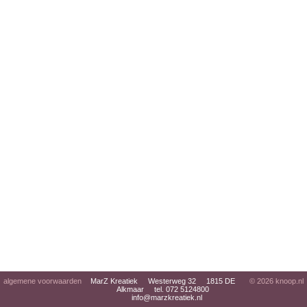
algemene voorwaarden
MarZ Kreatiek Westerweg 32 1815 DE
© 2026
knoop.nl
Alkmaar tel. 072 5124800
info@marzkreatiek.nl