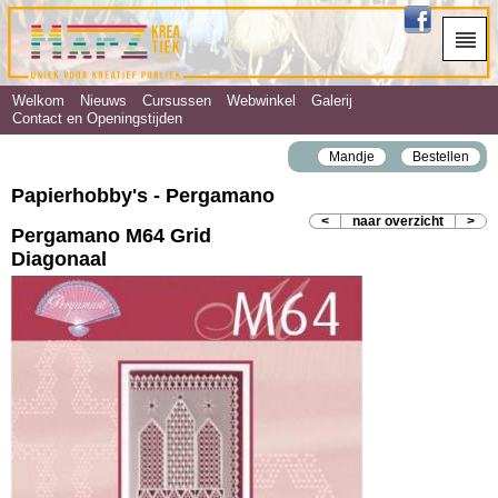
Welkom
Nieuws
Cursussen
Webwinkel
Galerij
Contact en Openingstijden
Mandje
Bestellen
Papierhobby's - Pergamano
<
naar overzicht
>
Pergamano M64 Grid
Diagonaal