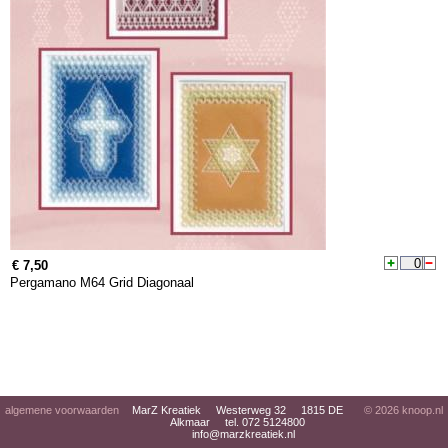
€ 7,50
Pergamano M64 Grid Diagonaal
algemene voorwaarden
MarZ Kreatiek Westerweg 32 1815 DE
© 2026
knoop.nl
Alkmaar tel. 072 5124800
info@marzkreatiek.nl