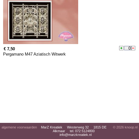
€ 7,50
Pergamano M47 Aziatisch Witwerk
algemene voorwaarden
MarZ Kreatiek Westerweg 32 1815 DE
© 2026
knoop.nl
Alkmaar tel. 072 5124800
info@marzkreatiek.nl