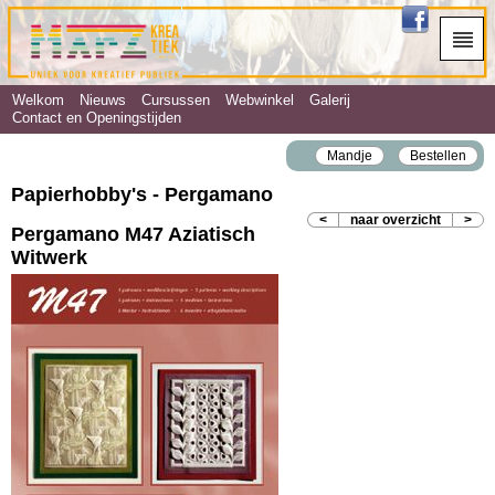
Welkom
Nieuws
Cursussen
Webwinkel
Galerij
Contact en Openingstijden
Mandje
Bestellen
Papierhobby's - Pergamano
<
naar overzicht
>
Pergamano M47 Aziatisch
Witwerk