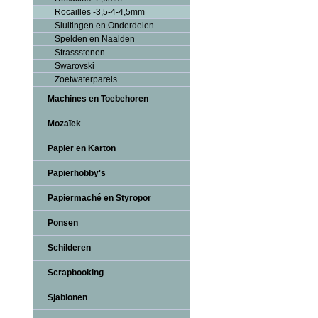
Rocailles -3,5-4-4,5mm
Sluitingen en Onderdelen
Spelden en Naalden
Strassstenen
Swarovski
Zoetwaterparels
Machines en Toebehoren
Mozaïek
Papier en Karton
Papierhobby's
Papiermaché en Styropor
Ponsen
Schilderen
Scrapbooking
Sjablonen