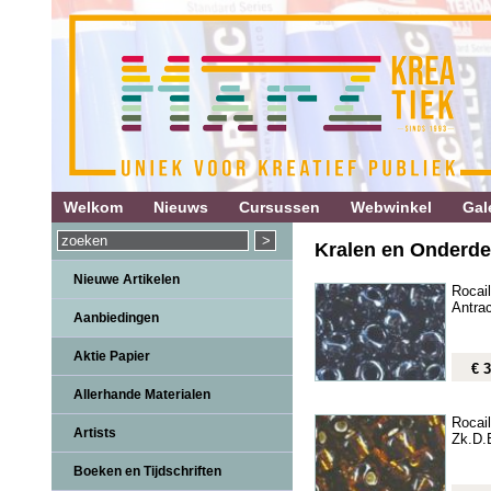
Welkom
Nieuws
Cursussen
Webwinkel
Gale
Kralen en Onderdel
Nieuwe Artikelen
Rocai
Antrac
Aanbiedingen
Aktie Papier
€ 3
Allerhande Materialen
Rocai
Artists
Zk.D.
Boeken en Tijdschriften