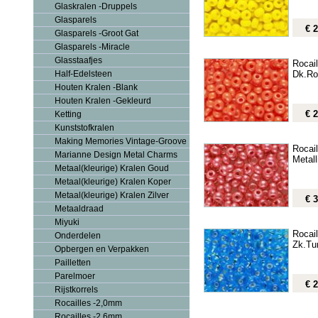
Glaskralen -Druppels
Glasparels
€ 2
Glasparels -Groot Gat
Glasparels -Miracle
Glasstaafjes
Rocai
Dk.Ro
Half-Edelsteen
Houten Kralen -Blank
Houten Kralen -Gekleurd
€ 2
Ketting
Kunststofkralen
Making Memories Vintage-Groove
Rocai
Marianne Design Metal Charms
Metal
Metaal(kleurige) Kralen Goud
Metaal(kleurige) Kralen Koper
Metaal(kleurige) Kralen Zilver
€ 3
Metaaldraad
Miyuki
Rocai
Onderdelen
Zk.Tu
Opbergen en Verpakken
Pailletten
Parelmoer
€ 2
Rijstkorrels
Rocailles -2,0mm
Rocailles -2,6mm