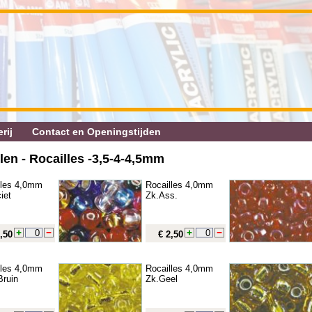
rij
Contact en Openingstijden
en - Rocailles ‐3,5‐4‐4,5mm
lles 4,0mm
Rocailles 4,0mm
iet
Zk.Ass.
,50
€ 2,50
lles 4,0mm
Rocailles 4,0mm
Bruin
Zk.Geel