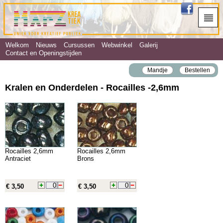
Welkom
Nieuws
Cursussen
Webwinkel
Galerij
Contact en Openingstijden
Mandje
Bestellen
Kralen en Onderdelen - Rocailles ‐2,6mm
Rocailles 2,6mm
Rocailles 2,6mm
Antraciet
Brons
€ 3,50
€ 3,50