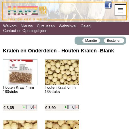
Welkom
Nieuws
Cursussen
Webwinkel
Galerij
Contact en Openingstijden
Mandje
Bestellen
Kralen en Onderdelen - Houten Kralen ‐Blank
Houten Kraal 4mm
Houten Kraal 6mm
180stuks
135stuks
€ 3,65
€ 3,90