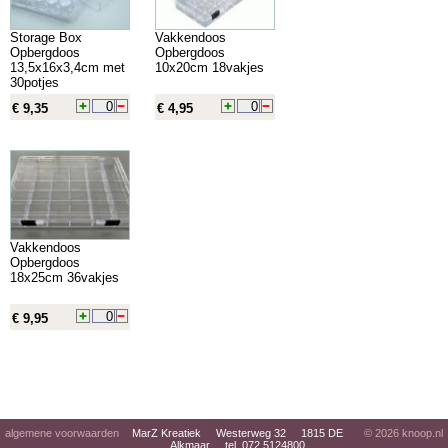
Storage Box
Vakkendoos
Opbergdoos
Opbergdoos
13,5x16x3,4cm met
10x20cm 18vakjes
30potjes
€ 9,35
€ 4,95
Vakkendoos
Opbergdoos
18x25cm 36vakjes
€ 9,95
algemene voorwaarden
MarZ Kreatiek Westerweg 32 1815 DE
© 2026
knoop.nl
Alkmaar tel. 072 5124800