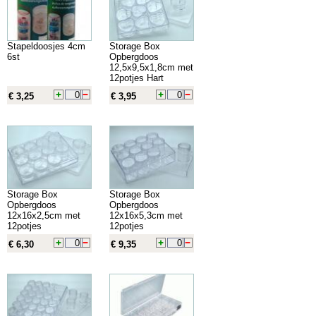
Stapeldoosjes 4cm
Storage Box
6st
Opbergdoos
12,5x9,5x1,8cm met
12potjes Hart
€ 3,25
€ 3,95
Storage Box
Storage Box
Opbergdoos
Opbergdoos
12x16x2,5cm met
12x16x5,3cm met
12potjes
12potjes
€ 6,30
€ 9,35