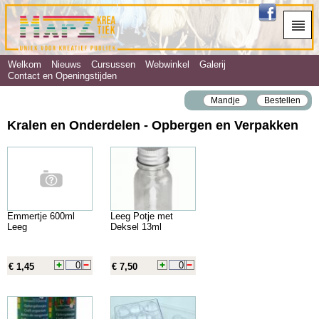
Welkom
Nieuws
Cursussen
Webwinkel
Galerij
Contact en Openingstijden
Mandje
Bestellen
Kralen en Onderdelen - Opbergen en Verpakken
Emmertje 600ml
Leeg Potje met
Leeg
Deksel 13ml
€ 1,45
€ 7,50