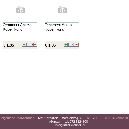
Ornament Antiek
Ornament Antiek
Koper Rond
Koper Rond
€ 1,95
€ 1,95
algemene voorwaarden
MarZ Kreatiek Westerweg 32 1815 DE
© 2026
knoop.nl
Alkmaar tel. 072 5124800
info@marzkreatiek.nl