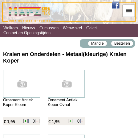
Welkom
Nieuws
Cursussen
Webwinkel
Galerij
Contact en Openingstijden
Mandje
Bestellen
Kralen en Onderdelen - Metaal(kleurige) Kralen
Koper
Ornament Antiek
Ornament Antiek
Koper Bloem
Koper Ovaal
€ 1,95
€ 1,95