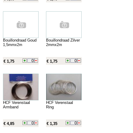
Bouillondraad Goud
Bouillondraad Zilver
1,5mmx2m
2mmx2m
€ 1,75
€ 1,75
HCF Verenstaal
HCF Verenstaal
Armband
Ring
€ 4,85
€ 1,35