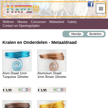
Welkom
Nieuws
Cursussen
Webwinkel
Galerij
Contact en Openingstijden
Mandje
Bestellen
Kralen en Onderdelen - Metaaldraad
Alum.Draad 1mm
Aluminium Draad
Turquoise 10meter
1mm Brown 10meter
€ 3,95
€ 3,95