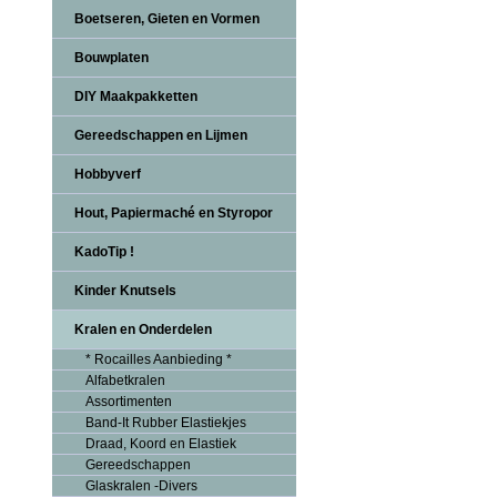
Boetseren, Gieten en Vormen
Bouwplaten
DIY Maakpakketten
Gereedschappen en Lijmen
Hobbyverf
Hout, Papiermaché en Styropor
KadoTip !
Kinder Knutsels
Kralen en Onderdelen
* Rocailles Aanbieding *
Alfabetkralen
Assortimenten
Band-It Rubber Elastiekjes
Draad, Koord en Elastiek
Gereedschappen
Glaskralen -Divers