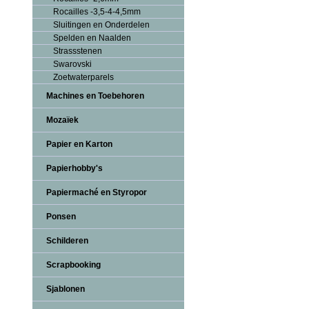
Rocailles -3,5-4-4,5mm
Sluitingen en Onderdelen
Spelden en Naalden
Strassstenen
Swarovski
Zoetwaterparels
Machines en Toebehoren
Mozaïek
Papier en Karton
Papierhobby's
Papiermaché en Styropor
Ponsen
Schilderen
Scrapbooking
Sjablonen