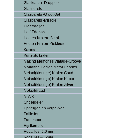
Glaskralen -Druppels
Glasparels
Glasparels -Groot Gat
Glasparels -Miracle
Glasstaafjes
Half-Edelsteen
Houten Kralen -Blank
Houten Kralen -Gekleurd
Ketting
Kunststofkralen
Making Memories Vintage-Groove
Marianne Design Metal Charms
Metaal(kleurige) Kralen Goud
Metaal(kleurige) Kralen Koper
Metaal(kleurige) Kralen Zilver
Metaaldraad
Miyuki
Onderdelen
Opbergen en Verpakken
Pailletten
Parelmoer
Rijstkorrels
Rocailles -2,0mm
Rocailles -2,6mm