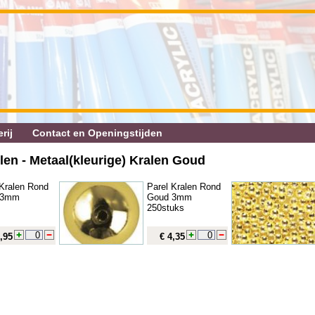
rij
Contact en Openingstijden
en - Metaal(kleurige) Kralen Goud
 Kralen Rond
Parel Kralen Rond
 3mm
Goud 3mm
250stuks
,95
€ 4,35