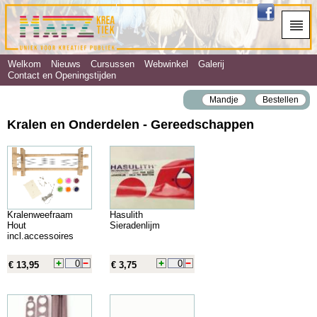
Welkom
Nieuws
Cursussen
Webwinkel
Galerij
Contact en Openingstijden
Mandje
Bestellen
Kralen en Onderdelen - Gereedschappen
Kralenweefraam
Hasulith
Hout
Sieradenlijm
incl.accessoires
€ 13,95
€ 3,75