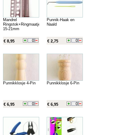
Mandrel
Punnik-Haak en
Ringstok+Ringmaatje
Naald
15-21mm
€ 8,95
€ 2,75
Punnikklosje 4-Pin
Punnikklosje 6-Pin
€ 6,95
€ 6,95