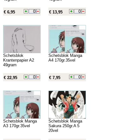
€ 6,95
€ 13,95
Schetsblok
Schetsblok Manga
Krantenpapier A2
A4 170gr.35vel
49gram
€ 22,95
€ 7,95
Schetsblok Manga
Schetsblok Manga
A3 170gr.35vel
Sakura 250gr.A 5
20vel