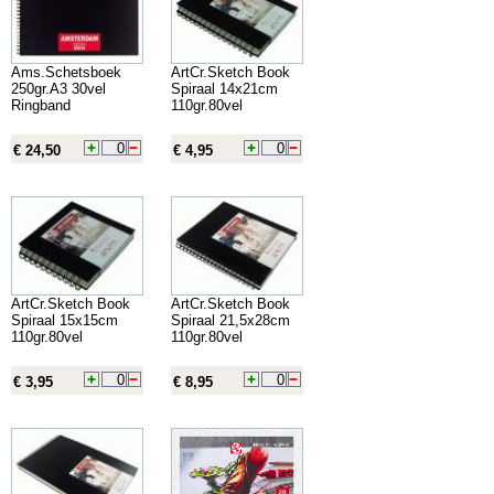
Ams.Schetsboek
ArtCr.Sketch Book
250gr.A3 30vel
Spiraal 14x21cm
Ringband
110gr.80vel
€ 24,50
€ 4,95
ArtCr.Sketch Book
ArtCr.Sketch Book
Spiraal 15x15cm
Spiraal 21,5x28cm
110gr.80vel
110gr.80vel
€ 3,95
€ 8,95