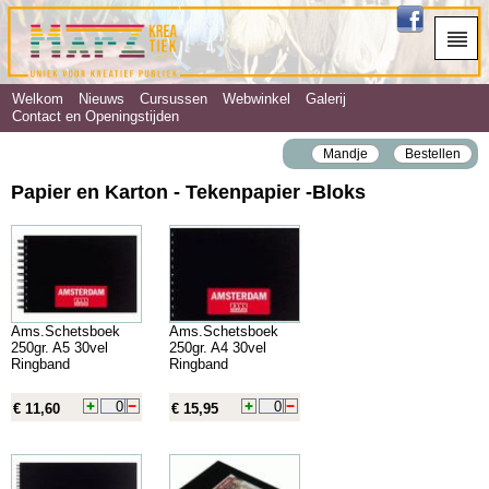
Welkom
Nieuws
Cursussen
Webwinkel
Galerij
Contact en Openingstijden
Mandje
Bestellen
Papier en Karton - Tekenpapier ‐Bloks
Ams.Schetsboek
Ams.Schetsboek
250gr. A5 30vel
250gr. A4 30vel
Ringband
Ringband
€ 11,60
€ 15,95