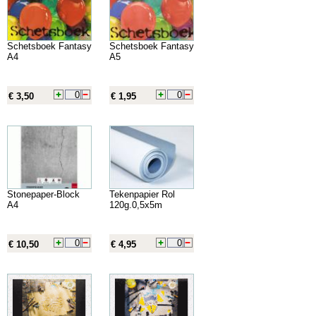
Schetsboek Fantasy
Schetsboek Fantasy
A4
A5
€ 3,50
€ 1,95
Stonepaper-Block
Tekenpapier Rol
A4
120g.0,5x5m
€ 10,50
€ 4,95