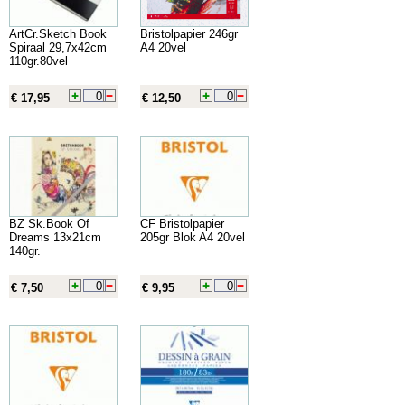
ArtCr.Sketch Book
Bristolpapier 246gr
Spiraal 29,7x42cm
A4 20vel
110gr.80vel
€ 17,95
€ 12,50
BZ Sk.Book Of
CF Bristolpapier
Dreams 13x21cm
205gr Blok A4 20vel
140gr.
€ 7,50
€ 9,95