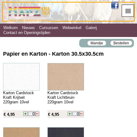
Welkom
Nieuws
Cursussen
Webwinkel
Galerij
Contact en Openingstijden
Mandje
Bestellen
Papier en Karton - Karton 30.5x30.5cm
Karton Cardstock
Karton Cardstock
Kraft Krijtwit
Kraft Lichtbruin
220gram 10vel
220gram 10vel
€ 4,95
€ 4,95