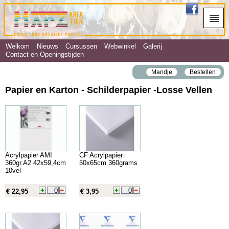
Welkom
Nieuws
Cursussen
Webwinkel
Galerij
Contact en Openingstijden
Mandje
Bestellen
Papier en Karton - Schilderpapier ‐Losse Vellen
Acrylpapier AMI
CF Acrylpapier
360gr.A2 42x59,4cm
50x65cm 360grams
10vel
€ 22,95
€ 3,95