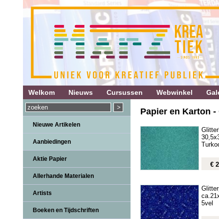
Welkom
Nieuws
Cursussen
Webwinkel
Gale
Papier en Karton - 
Nieuwe Artikelen
Glitte
30,5x
Aanbiedingen
Turko
Aktie Papier
€ 2
Allerhande Materialen
Glitte
Artists
ca.21
5vel
Boeken en Tijdschriften