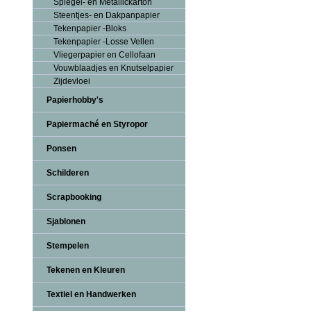
Spiegel- en Metallickarton
Steentjes- en Dakpanpapier
Tekenpapier -Bloks
Tekenpapier -Losse Vellen
Vliegerpapier en Cellofaan
Vouwblaadjes en Knutselpapier
Zijdevloei
Papierhobby's
Papiermaché en Styropor
Ponsen
Schilderen
Scrapbooking
Sjablonen
Stempelen
Tekenen en Kleuren
Textiel en Handwerken