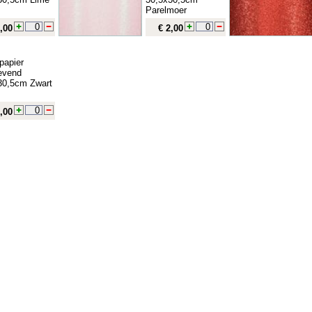
Parelmoer
,00
€ 2,00
rpapier
levend
30,5cm Zwart
,00