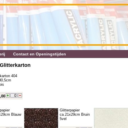
rij
Contact en Openingstijden
Glitterkarton
rkarton 404
30,5cm
ois
,00
rpapier
Glitterpapier
x29cm Blauw
ca.21x29cm Bruin
5vel