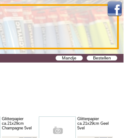
Mandje
Bestellen
Glitterpapier
Glitterpapier
ca.21x29cm
ca.21x29cm Geel
Champagne 5vel
5vel