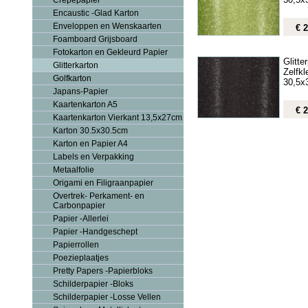
Crepepapier
Encaustic -Glad Karton
Enveloppen en Wenskaarten
€ 2
Foamboard Grijsboard
Fotokarton en Gekleurd Papier
Glitte
Glitterkarton
Zelfk
Golfkarton
30,5x
Japans-Papier
Kaartenkarton A5
€ 2
Kaartenkarton Vierkant 13,5x27cm
Karton 30.5x30.5cm
Karton en Papier A4
Labels en Verpakking
Metaalfolie
Origami en Filigraanpapier
Overtrek- Perkament- en
Carbonpapier
Papier -Allerlei
Papier -Handgeschept
Papierrollen
Poezieplaatjes
Pretty Papers -Papierbloks
Schilderpapier -Bloks
Schilderpapier -Losse Vellen