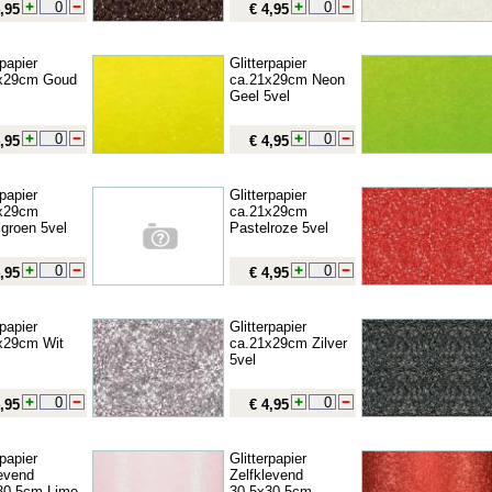
,95
€ 4,95
rpapier
Glitterpapier
x29cm Goud
ca.21x29cm Neon
Geel 5vel
,95
€ 4,95
rpapier
Glitterpapier
x29cm
ca.21x29cm
lgroen 5vel
Pastelroze 5vel
,95
€ 4,95
rpapier
Glitterpapier
x29cm Wit
ca.21x29cm Zilver
5vel
,95
€ 4,95
rpapier
Glitterpapier
levend
Zelfklevend
30,5cm Lime
30,5x30,5cm