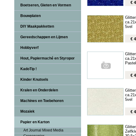
€ 4
Boetseren, Gieten en Vormen
Bouwplaten
Glitte
ca.21
5vel
DIY Maakpakketten
Gereedschappen en Lijmen
€ 4
Hobbyverf
Glitte
ca.21
Hout, Papiermaché en Styropor
Paste
KadoTip !
€ 4
Kinder Knutsels
Glitte
Kralen en Onderdelen
ca.21
5vel
Machines en Toebehoren
Mozaïek
€ 4
Papier en Karton
Glitte
Art Journal Mixed Media
Zelfk
30,5x