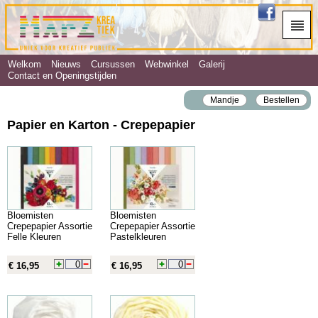
Welkom
Nieuws
Cursussen
Webwinkel
Galerij
Contact en Openingstijden
Mandje
Bestellen
Papier en Karton - Crepepapier
Bloemisten
Bloemisten
Crepepapier Assortie
Crepepapier Assortie
Felle Kleuren
Pastelkleuren
€ 16,95
€ 16,95