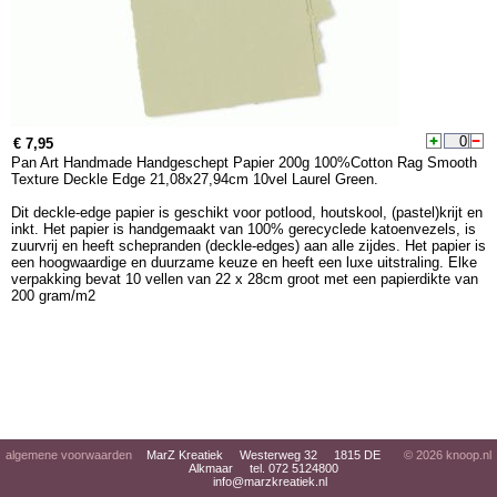
€ 7,95
Pan Art Handmade Handgeschept Papier 200g 100%Cotton Rag Smooth
Texture Deckle Edge 21,08x27,94cm 10vel Laurel Green.
Dit deckle-edge papier is geschikt voor potlood, houtskool, (pastel)krijt en
inkt. Het papier is handgemaakt van 100% gerecyclede katoenvezels, is
zuurvrij en heeft schepranden (deckle-edges) aan alle zijdes. Het papier is
een hoogwaardige en duurzame keuze en heeft een luxe uitstraling. Elke
verpakking bevat 10 vellen van 22 x 28cm groot met een papierdikte van
200 gram/m2
algemene voorwaarden
MarZ Kreatiek Westerweg 32 1815 DE
© 2026
knoop.nl
Alkmaar tel. 072 5124800
info@marzkreatiek.nl