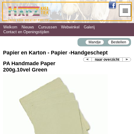
Welkom
Nieuws
Cursussen
Webwinkel
Galerij
Contact en Openingstijden
Mandje
Bestellen
Papier en Karton - Papier ‐Handgeschept
<
naar overzicht
>
PA Handmade Paper
200g.10vel Green