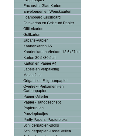
Crepepapier
Encaustic -Glad Karton
Enveloppen en Wenskaarten
Foamboard Grijsboard
Fotokarton en Gekleurd Papier
Glitterkarton
Golfkarton
Japans-Papier
Kaartenkarton A5
Kaartenkarton Vierkant 13,5x27cm
Karton 30.5x30.5cm
Karton en Papier A4
Labels en Verpakking
Metaalfolie
Origami en Filigraanpapier
Overtrek- Perkament- en
Carbonpapier
Papier -Allerlei
Papier -Handgeschept
Papierrollen
Poezieplaatjes
Pretty Papers -Papierbloks
Schilderpapier -Bloks
Schilderpapier -Losse Vellen