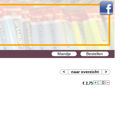
Mandje
Bestellen
<
naar overzicht
>
€ 2,75