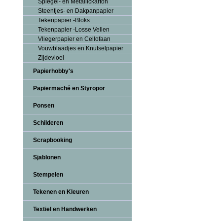
Spiegel- en Metallickarton
Steentjes- en Dakpanpapier
Tekenpapier -Bloks
Tekenpapier -Losse Vellen
Vliegerpapier en Cellofaan
Vouwblaadjes en Knutselpapier
Zijdevloei
Papierhobby's
Papiermaché en Styropor
Ponsen
Schilderen
Scrapbooking
Sjablonen
Stempelen
Tekenen en Kleuren
Textiel en Handwerken