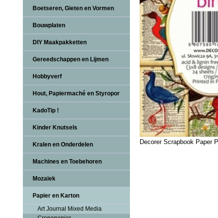
Boetseren, Gieten en Vormen
Bouwplaten
DIY Maakpakketten
Gereedschappen en Lijmen
Hobbyverf
Hout, Papiermaché en Styropor
KadoTip !
Kinder Knutsels
Decorer Scrapbook Paper P
Kralen en Onderdelen
Machines en Toebehoren
Mozaïek
Papier en Karton
Art Journal Mixed Media