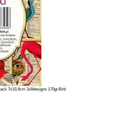
ack 7x10,8cm 3x8designs 170gr.Bird