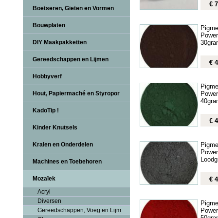
€ 7
Boetseren, Gieten en Vormen
Bouwplaten
Pigme
Power
30gra
DIY Maakpakketten
Gereedschappen en Lijmen
€ 4
Hobbyverf
Pigme
Power
Hout, Papiermaché en Styropor
40gra
KadoTip !
€ 4
Kinder Knutsels
Pigme
Kralen en Onderdelen
Power
Loodg
Machines en Toebehoren
Mozaïek
€ 4
Acryl
Diversen
Pigme
Power
Gereedschappen, Voeg en Lijm
50gra