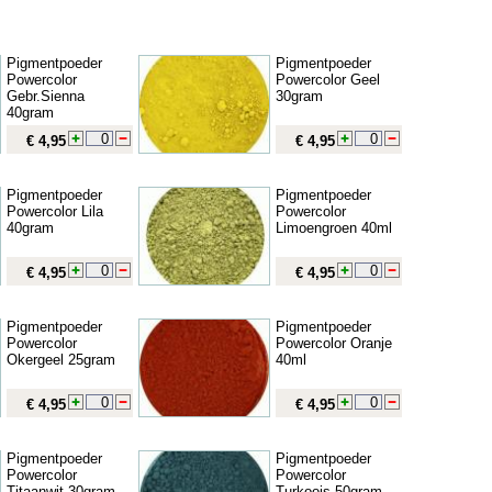
Pigmentpoeder
Pigmentpoeder
Powercolor
Powercolor Geel
Gebr.Sienna
30gram
40gram
€ 4,95
€ 4,95
Pigmentpoeder
Pigmentpoeder
Powercolor Lila
Powercolor
40gram
Limoengroen 40ml
€ 4,95
€ 4,95
Pigmentpoeder
Pigmentpoeder
Powercolor
Powercolor Oranje
Okergeel 25gram
40ml
€ 4,95
€ 4,95
Pigmentpoeder
Pigmentpoeder
Powercolor
Powercolor
Titaanwit 30gram
Turkoois 50gram