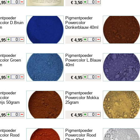
,95
€ 3,50
ntpoeder
Pigmentpoeder
color D.Bruin
Powercolor
m
Donkerblauw 40ml
,95
€ 4,95
ntpoeder
Pigmentpoeder
color Groen
Powercolor L.Blauw
m
40ml
,95
€ 4,95
ntpoeder
Pigmentpoeder
color
Powercolor Mokka
rijs 50gram
25gram
,95
€ 4,95
ntpoeder
Pigmentpoeder
color Rood
Powercolor Rood
m
Oker 40ml