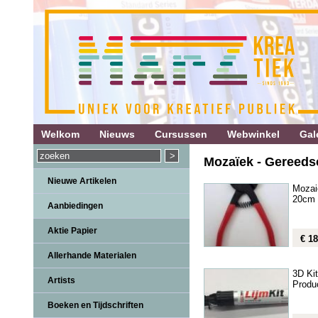
Welkom
Nieuws
Cursussen
Webwinkel
Gale
Mozaïek - Gereeds
Nieuwe Artikelen
Mozai
20cm
Aanbiedingen
Aktie Papier
€ 18
Allerhande Materialen
3D Kit
Artists
Produ
Boeken en Tijdschriften