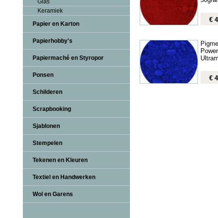
Glas
Keramiek
€ 4
Papier en Karton
Papierhobby's
Pigme
Power
Ultram
Papiermaché en Styropor
Ponsen
€ 4
Schilderen
Scrapbooking
Sjablonen
Stempelen
Tekenen en Kleuren
Textiel en Handwerken
Wol en Garens