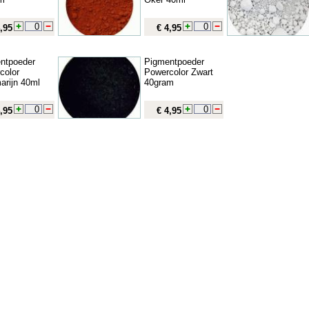
,95
€ 4,95
ntpoeder
Pigmentpoeder
color
Powercolor Zwart
arijn 40ml
40gram
,95
€ 4,95