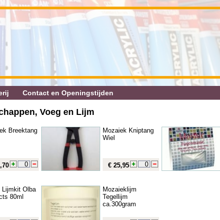
rij
Contact en Openingstijden
chappen, Voeg en Lijm
ek Breektang
Mozaiek Kniptang
Wiel
,70
€ 25,95
 Lijmkit Olba
Mozaieklijm
cts 80ml
Tegellijm
ca.300gram