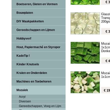
€ 3
Boetseren, Gieten en Vormen
Bouwplaten
Glass
Trans
200gr
DIY Maakpakketten
Gereedschappen en Lijmen
€ 3
Hobbyverf
Mozai
1x1cm
Hout, Papiermaché en Styropor
Donke
KadoTip !
€ 4
Kinder Knutsels
Mozai
Kralen en Onderdelen
1x1cm
Machines en Toebehoren
Mozaïek
€ 19
Acryl
Diversen
Gereedschappen, Voeg en Lijm