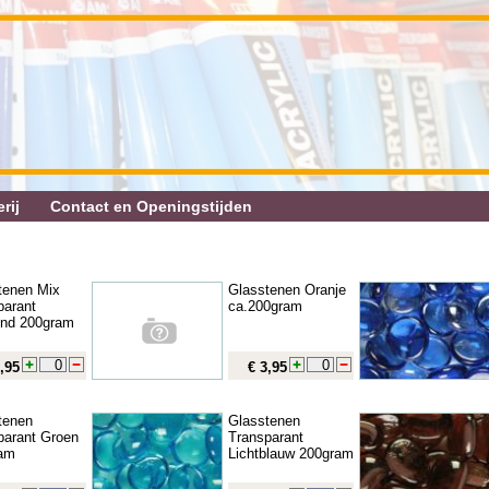
rij
Contact en Openingstijden
tenen Mix
Glasstenen Oranje
parant
ca.200gram
rend 200gram
,95
€ 3,95
tenen
Glasstenen
parant Groen
Transparant
am
Lichtblauw 200gram