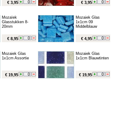
€ 3,95
€ 3,95
Mozaïek
Mozaiek Glas
Glasstukken 8-
1x1cm 09
20mm
Middelblauw
€ 8,95
€ 4,95
Mozaiek Glas
Mozaiek Glas
1x1cm Assortie
1x1cm Blauwtinten
€ 19,95
€ 19,95