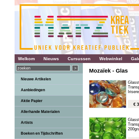
Welkom
Nieuws
Cursussen
Webwinkel
Gale
Mozaïek - Glas
Nieuwe Artikelen
Glass
Trans
Aanbiedingen
Irise
Aktie Papier
€ 3
Allerhande Materialen
Glass
Artists
Trans
200gr
Boeken en Tijdschriften