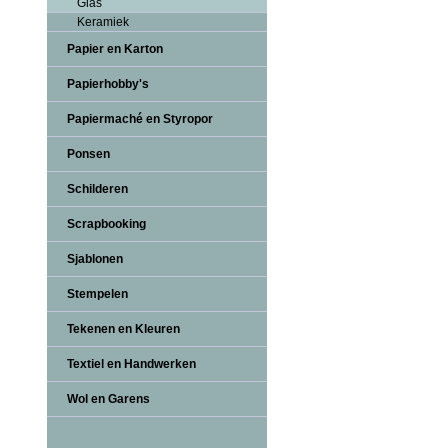
Glas
Keramiek
Papier en Karton
Papierhobby's
Papiermaché en Styropor
Ponsen
Schilderen
Scrapbooking
Sjablonen
Stempelen
Tekenen en Kleuren
Textiel en Handwerken
Wol en Garens