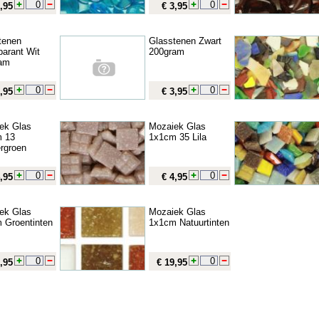
,95
€ 3,95
tenen
Glasstenen Zwart
parant Wit
200gram
am
,95
€ 3,95
ek Glas
Mozaiek Glas
 13
1x1cm 35 Lila
rgroen
,95
€ 4,95
ek Glas
Mozaiek Glas
 Groentinten
1x1cm Natuurtinten
,95
€ 19,95