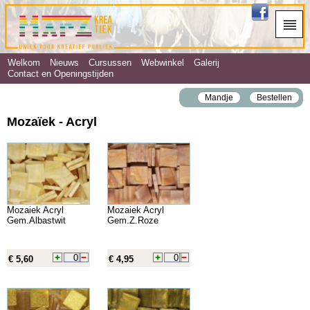
Welkom
Nieuws
Cursussen
Webwinkel
Galerij
Contact en Openingstijden
Mandje
Bestellen
Mozaïek - Acryl
Mozaiek Acryl
Mozaiek Acryl
Gem.Albastwit
Gem.Z.Roze
€ 5,60
€ 4,95