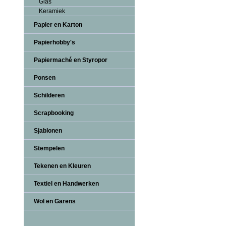
Glas
Keramiek
Papier en Karton
Papierhobby's
Papiermaché en Styropor
Ponsen
Schilderen
Scrapbooking
Sjablonen
Stempelen
Tekenen en Kleuren
Textiel en Handwerken
Wol en Garens