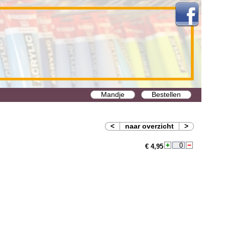
Mandje
Bestellen
<
naar overzicht
>
€ 4,95