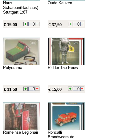
Haus
Oude Keuken
Scharoun(Bauhaus)
Stuttgart 1:87
€ 15,00
€ 37,50
Polyorama
Ridder 15e Eeuw
€ 11,50
€ 15,00
Romeinse Legionair
Roncalli
Brandweerauto