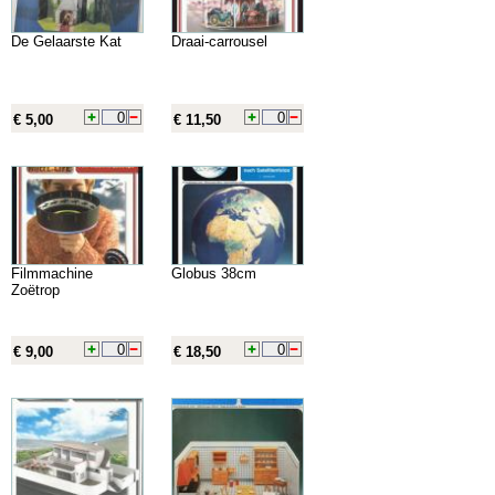
De Gelaarste Kat
Draai-carrousel
€ 5,00
€ 11,50
Filmmachine
Globus 38cm
Zoëtrop
€ 9,00
€ 18,50