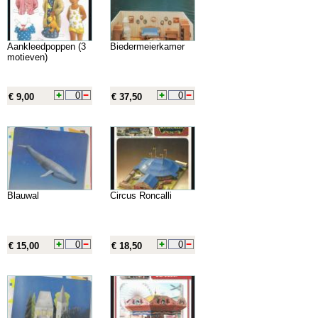
Aankleedpoppen (3
Biedermeierkamer
motieven)
€ 9,00
€ 37,50
Blauwal
Circus Roncalli
€ 15,00
€ 18,50