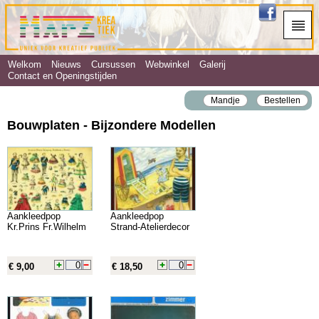
Welkom
Nieuws
Cursussen
Webwinkel
Galerij
Contact en Openingstijden
Mandje
Bestellen
Bouwplaten - Bijzondere Modellen
Aankleedpop
Aankleedpop
Kr.Prins Fr.Wilhelm
Strand-Atelierdecor
€ 9,00
€ 18,50