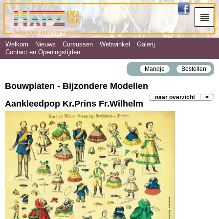
Welkom
Nieuws
Cursussen
Webwinkel
Galerij
Contact en Openingstijden
Mandje
Bestellen
Bouwplaten - Bijzondere Modellen
naar overzicht
>
Aankleedpop Kr.Prins Fr.Wilhelm