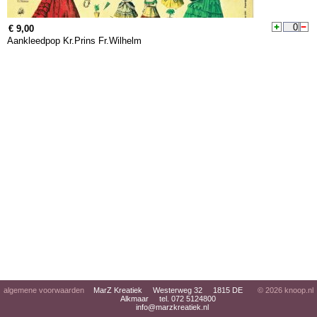
€ 9,00
Aankleedpop Kr.Prins Fr.Wilhelm
algemene voorwaarden
MarZ Kreatiek Westerweg 32 1815 DE
© 2026
knoop.nl
Alkmaar tel. 072 5124800
info@marzkreatiek.nl